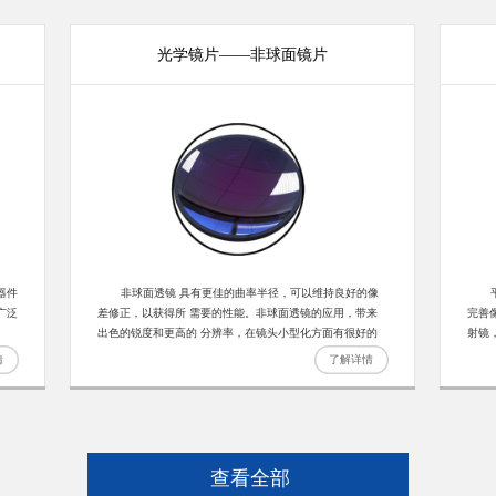
光学镜片——非球面镜片
器件
非球面透镜 具有更佳的曲率半径，可以维持良好的像
平面
广泛
差修正，以获得所 需要的性能。非球面透镜的应用，带来
完善
出色的锐度和更高的 分辨率，在镜头小型化方面有很好的
射镜
应用。我们提供锗，硒化锌，硅，，氟化钙，低熔点光学玻
户也
情
了解详情
璃，PMMA树脂，可车削金属等材料的未镀膜的高精度的光
学非球面，客户也可定制尺寸和镀膜。基片价格请咨询客
服。
光学镜片——柱面镜片
查看全部