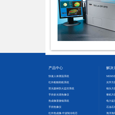
产品中心
解决
快速人体测温系统
MEM
红外船舶助航系统
光学方
双光森林防火监控系统
镜头方
手持多光谱热像仪
整机方
热成像显微镜系统
电力监
手持热像仪
石油石
红外热成像-中波制冷机芯
海洋海