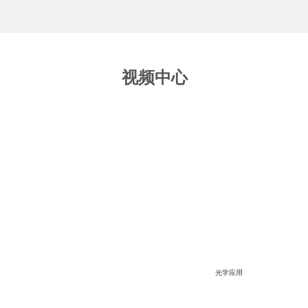
视频中心
球面镜片是指镜片的内外两面都为球面，或一面是
面，另一半是平面的光学元件。我们提供未镀膜的高精
面镜片，客户也可定制尺寸和镀膜。基片价格请咨询客
了解详
紫外光学镜头
光学应用