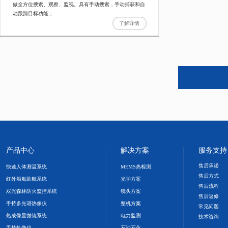
做全方位搜索、观察、监视。具有手动搜索，手动捕获和自
动跟踪目标功能；
了解详情
产品中心
解决方案
服务支持
售后承诺
快速人体测温系统
MEMS热检测
售后方式
红外船舶助航系统
光学方案
售后流程
双光森林防火监控系统
镜头方案
售后返修
手持多光谱热像仪
整机方案
常见问题
热成像显微镜系统
电力监测
技术咨询
手持热像仪
石油石化