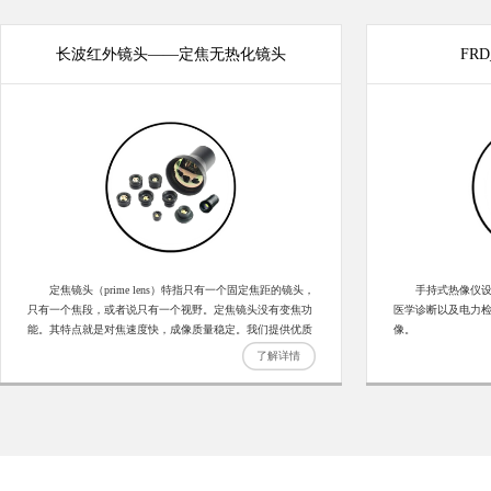
长波红外镜头——定焦无热化镜头
FR
定焦镜头（prime lens）特指只有一个固定焦距的镜头，
手持式热像仪
只有一个焦段，或者说只有一个视野。定焦镜头没有变焦功
医学诊断以及电力
能。其特点就是对焦速度快，成像质量稳定。我们提供优质
像。
的高精度的中长波镜头，客户也可定制尺寸，详细价格请咨
了解详情
询客服。