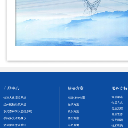
产品中心
解决方案
服务支持
售后承诺
快速人体测温系统
MEMS热检测
售后方式
红外船舶助航系统
光学方案
售后流程
双光森林防火监控系统
镜头方案
售后返修
手持多光谱热像仪
整机方案
常见问题
热成像显微镜系统
电力监测
技术咨询