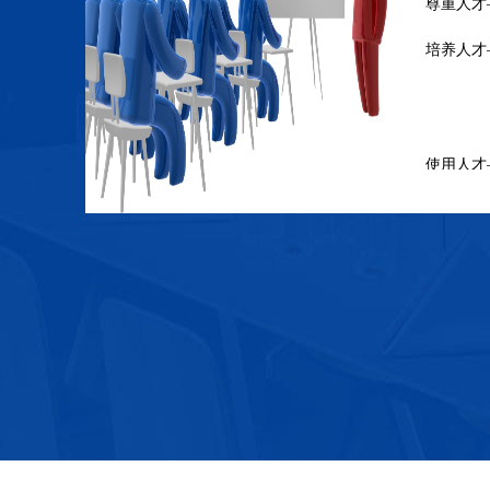
尊重人才
培养人才
养，
内部培
外部培
使用人才
量才