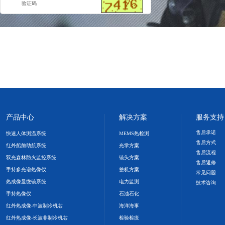
验证码
产品中心
解决方案
服务支持
售后承诺
快速人体测温系统
MEMS热检测
售后方式
红外船舶助航系统
光学方案
售后流程
双光森林防火监控系统
镜头方案
售后返修
手持多光谱热像仪
整机方案
常见问题
热成像显微镜系统
电力监测
技术咨询
手持热像仪
石油石化
红外热成像-中波制冷机芯
海洋海事
红外热成像-长波非制冷机芯
检验检疫