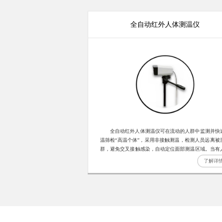
全自动红外人体测温仪
全自动红外人体测温仪可在流动的人群中监测并快
温筛检“高温个体”，采用非接触测温，检测人员远离被
群，避免交叉接触感染，自动定位面部测温区域。当有
的体温超过告警温度阈值，系统将发出警报，提醒管理
了解详
进一步检查。适宜应用于机场、港口、车站、学校、宾
医院等公共场所的大面积体温筛检。