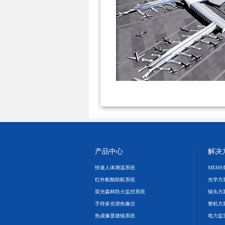
产品中心
解决
快速人体测温系统
MEM
红外船舶助航系统
光学方
双光森林防火监控系统
镜头方
手持多光谱热像仪
整机方
热成像显微镜系统
电力监