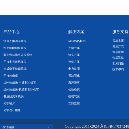
产品中心
解决方案
服务支持
售后承诺
快速人体测温系统
MEMS热检测
售后方式
红外船舶助航系统
光学方案
售后流程
双光森林防火监控系统
镜头方案
售后返修
手持多光谱热像仪
整机方案
常见问题
热成像显微镜系统
电力监测
技术咨询
手持热像仪
石油石化
红外热成像-中波制冷机芯
海洋海事
红外热成像-长波非制冷机芯
检验检疫
各波段光学镜头
夜视驾驶
光学镜片
安防监控
光学设计服务
Copyright 2011-2024
京ICP备1703724
友情链接